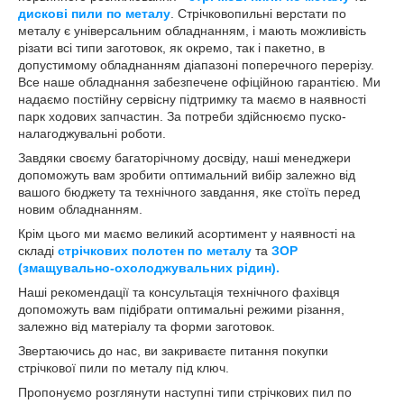
дискові пили по металу
. Стрічковопильні верстати по
металу є універсальним обладнанням, і мають можливість
різати всі типи заготовок, як окремо, так і пакетно, в
допустимому обладнанням діапазоні поперечного перерізу.
Все наше обладнання забезпечене офіційною гарантією. Ми
надаємо постійну сервісну підтримку та маємо в наявності
парк ходових запчастин. За потреби здійснюємо пуско-
налагоджувальні роботи.
Завдяки своєму багаторічному досвіду, наші менеджери
допоможуть вам зробити оптимальний вибір залежно від
вашого бюджету та технічного завдання, яке стоїть перед
новим обладнанням.
Крім цього ми маємо великий асортимент у наявності на
складі
стрічкових полотен по металу
та
ЗОР
(змащувально-охолоджувальних рідин).
Наші рекомендації та консультація технічного фахівця
допоможуть вам підібрати оптимальні режими різання,
залежно від матеріалу та форми заготовок.
Звертаючись до нас, ви закриваєте питання покупки
стрічкової пили по металу під ключ.
Пропонуємо розглянути наступні типи стрічкових пил по