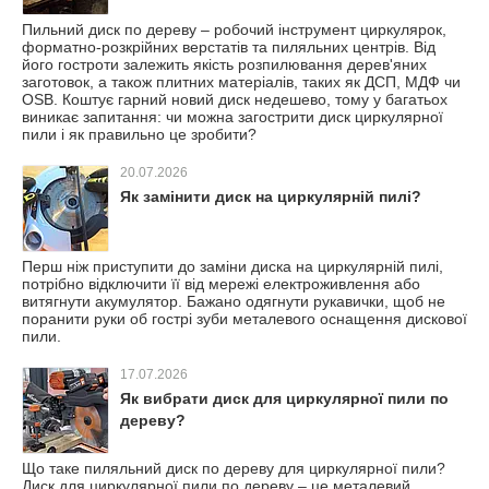
Пильний диск по дереву – робочий інструмент циркулярок,
форматно-розкрійних верстатів та пиляльних центрів. Від
його гостроти залежить якість розпилювання дерев'яних
заготовок, а також плитних матеріалів, таких як ДСП, МДФ чи
OSB. Коштує гарний новий диск недешево, тому у багатьох
виникає запитання: чи можна загострити диск циркулярної
пили і як правильно це зробити?
20.07.2026
Як замінити диск на циркулярній пилі?
Перш ніж приступити до заміни диска на циркулярній пилі,
потрібно відключити її від мережі електроживлення або
витягнути акумулятор. Бажано одягнути рукавички, щоб не
поранити руки об гострі зуби металевого оснащення дискової
пили.
17.07.2026
Як вибрати диск для циркулярної пили по
дереву?
Що таке пиляльний диск по дереву для циркулярної пили?
Диск для циркулярної пили по дереву – це металевий