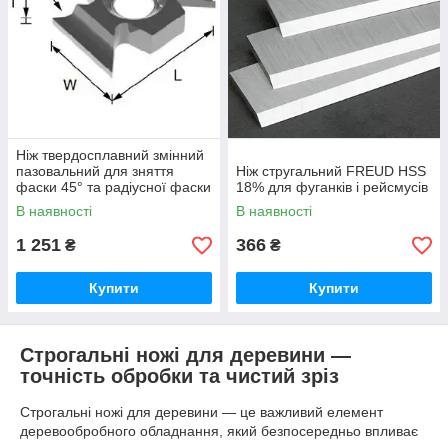
Ніж твердосплавний змінний
пазовальний для зняття
Ніж стругальний FREUD HSS
фаски 45° та радіусної фаски
18% для фуганків і рейсмусів
CERATIZIT CTK GR
В наявності
В наявності
1 251
366
₴
₴
Купити
Купити
Строгальні ножі для деревини —
точність обробки та чистий зріз
Строгальні ножі для деревини — це важливий елемент
деревообробного обладнання, який безпосередньо впливає