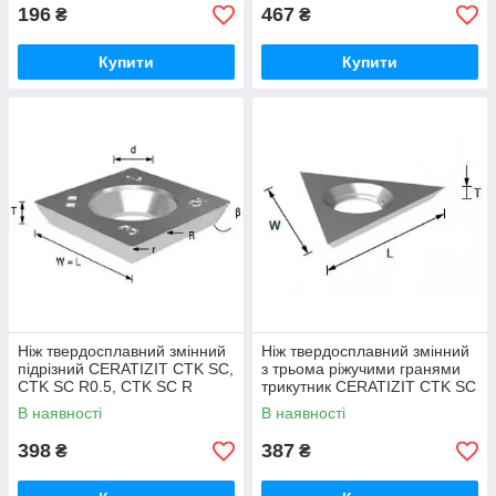
196
467
₴
₴
Купити
Купити
Ніж твердосплавний змінний
Ніж твердосплавний змінний
підрізний CERATIZIT CTK SC,
з трьома ріжучими гранями
CTK SC R0.5, CTK SC R
трикутник CERATIZIT CTK SC
3CUT
В наявності
В наявності
398
387
₴
₴