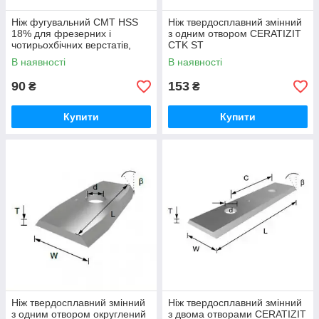
Ніж фугувальний CMT HSS
Ніж твердосплавний змінний
18% для фрезерних і
з одним отвором CERATIZIT
чотирьохбічних верстатів,
CTK ST
фуганків і рейсмусів
В наявності
В наявності
90
153
₴
₴
Купити
Купити
Ніж твердосплавний змінний
Ніж твердосплавний змінний
з одним отвором округлений
з двома отворами CERATIZIT