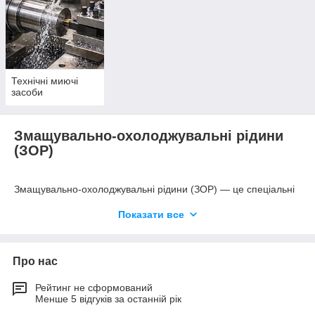
Технічні миючі
засоби
Змащувально-охолоджувальні рідини
(ЗОР)
Змащувально-охолоджувальні рідини (ЗОР) — це спеціальні
технологічні рідини, які використовуються під час
Показати все
металообробки для охолодження, змащення та захисту
інструменту і деталей. Вони забезпечують ефективне
відведення тепла, зменшують тертя та знос обладнання,
покращують якість обробки поверхні й продовжують термін
Про нас
служби ріжучого інструменту.
Рейтинг не сформований
ЗОР широко застосовуються у токарних, фрезерних,
Менше 5 відгуків за останній рік
свердлильних, шліфувальних та інших операціях
металообробки. Використання якісної охолоджувальної