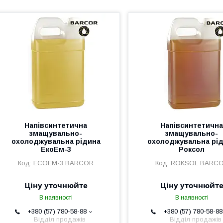
Напівсинтетична
Напівсинтетичн
змащувально-
змащувально-
охолоджувальна рідина
охолоджувальна рі
ЕкоЕм-3
Роксол
ECOEM-3 BARCOR
ROKSOL BARC
Ціну уточнюйте
Ціну уточнюйт
В наявності
В наявності
+380 (57) 780-58-88
+380 (57) 780-58-88
Відділ продажів
Відділ продажів