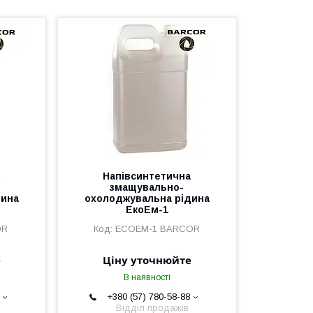
а
Напівсинтетична
змащувально-
дина
охолоджувальна рідина
ЕкоЕм-1
OR
ECOEM-1 BARCOR
е
Ціну уточнюйте
В наявності
+380 (57) 780-58-88
Відділ продажів