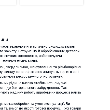
дини
часні технологічні мастильно-охолоджувальні
та захисту інструменту й оброблюваних деталей
интетичних компонентів, забезпечуючи
 терміном експлуатації.
ї, свердлильної, шліфувальної та різьбонарізної
ому складу вони ефективно знижують тертя в зоні
одовжують ресурс ріжучого інструменту.
их рідин є висока стабільність емульсії,
кість до бактеріального забруднення. Такі
ують надійну роботу виробничих процесів навіть
ів металообробки та умов експлуатації. Ви
 та вимог до якості готової продукції. Усі товари