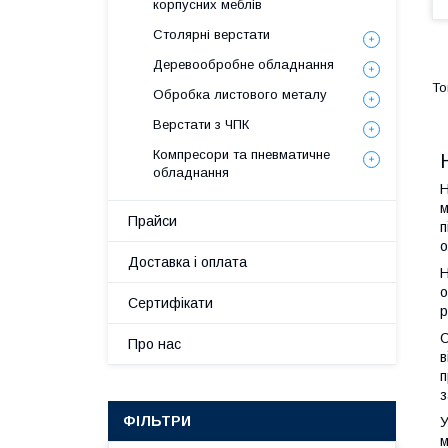
корпусних меблів
Столярні верстати
Деревообробне обладнання
Обробка листового металу
Верстати з ЧПК
Компресори та пневматичне
обладнання
Н
м
Прайси
п
о
Доставка і оплата
Н
о
Сертифікати
р
О
Про нас
в
п
з
ФІЛЬТРИ
У
м