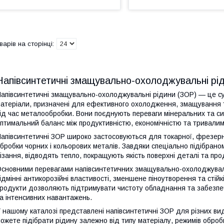
Напівсинтетичні змащувально-охолоджувальні рі
апівсинтетичні змащувально-охолоджувальні рідини (ЗОР) — це су
атеріали, призначені для ефективного охолодження, змащування 
ід час металообробки. Вони поєднують переваги мінеральних та с
птимальний баланс між продуктивністю, економічністю та тривалим
апівсинтетичні ЗОР широко застосовуються для токарної, фрезерно
бробки чорних і кольорових металів. Завдяки спеціально підібран
ізання, відводять тепло, покращують якість поверхні деталі та пр
сновними перевагами напівсинтетичних змащувально-охолоджувальн
ідмінні антикорозійні властивості, зменшене піноутворення та стій
родукти дозволяють підтримувати чистоту обладнання та забезпеч
а інтенсивних навантажень.
 нашому каталозі представлені напівсинтетичні ЗОР для різних вид
ожете підібрати рідину залежно від типу матеріалу, режимів обробки