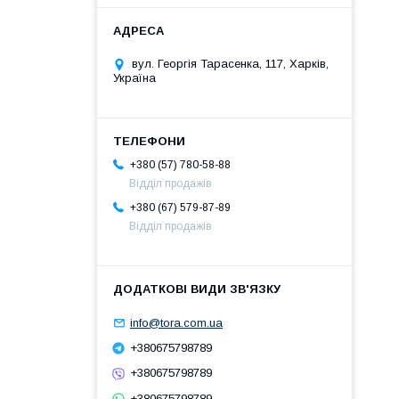
вул. Георгія Тарасенка, 117, Харків,
Україна
+380 (57) 780-58-88
Відділ продажів
+380 (67) 579-87-89
Відділ продажів
info@tora.com.ua
+380675798789
+380675798789
+380675798789