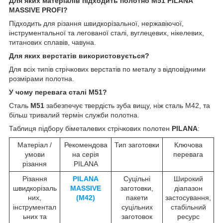
Для яких матеріалів підходить полотно М51 PILANA
MASSIVE PROFI?
Підходить для різання швидкорізальної, нержавіючої,
інструментальної та легованої сталі, вуглецевих, нікелевих,
титанових сплавів, чавуна.
Для яких верстатів використовується?
Для всіх типів стрічкових верстатів по металу з відповідними
розмірами полотна.
У чому перевага сталі M51?
Сталь
M51
забезпечує твердість зуба вищу, ніж сталь М42, та
більш тривалий термін служби полотна.
Таблиця підбору біметалевих стрічкових полотен
PILANA
:
Матеріал /
Рекомендова
Тип заготовки
Ключова
умови
на серія
перевага
різання
PILANA
Різання
PILANA
Суцільні
Широкий
швидкорізаль
MASSIVE
заготовки,
діапазон
них,
(M42)
пакети
застосування,
інструментал
суцільних
стабільний
ьних та
заготовок
ресурс