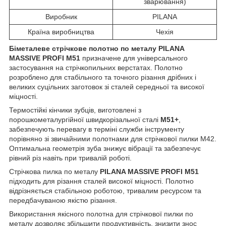
зварювання)
Виробник
PILANA
Країна виробництва
Чехія
Біметалеве стрічкове полотно по металу PILANA
MASSIVE PROFI М51
призначене для універсального
застосування на стрічкопильних верстатах. Полотно
розроблено для стабільного та точного різання дрібних і
великих суцільних заготовок зі сталей середньої та високої
міцності.
Термостійкі кінчики зубців, виготовлені з
порошкометалургійної швидкорізальної сталі
М51+
,
забезпечують перевагу в терміні служби інструменту
порівняно зі звичайними полотнами для стрічкової пилки М42.
Оптимальна геометрія зуба знижує вібрації та забезпечує
рівний різ навіть при тривалій роботі.
Стрічкова пилка по металу
PILANA MASSIVE PROFI М51
підходить для різання сталей високої міцності. Полотно
відрізняється стабільною роботою, тривалим ресурсом та
передбачуваною якістю різання.
Використання якісного полотна для стрічкової пилки по
металу дозволяє збільшити продуктивність, знизити знос