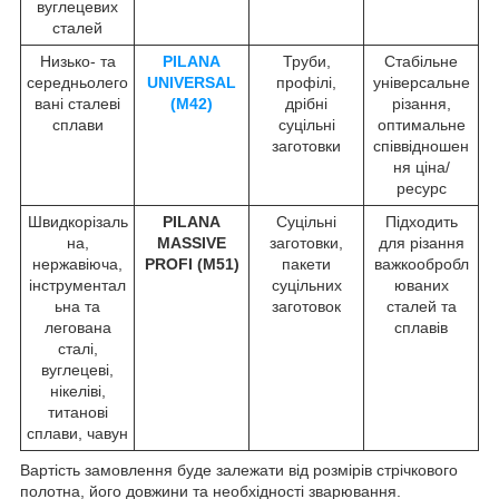
вуглецевих
сталей
Низько- та
PILANA
Труби,
Стабільне
середньолего
UNIVERSAL
профілі,
універсальне
вані сталеві
(M42)
дрібні
різання,
сплави
суцільні
оптимальне
заготовки
співвідношен
ня ціна/
ресурс
Швидкорізаль
PILANA
Суцільні
Підходить
на,
MASSIVE
заготовки,
для різання
нержавіюча,
PROFI (М51)
пакети
важкообробл
інструментал
суцільних
юваних
ьна та
заготовок
сталей та
легована
сплавів
сталі,
вуглецеві,
нікеліві,
титанові
сплави, чавун
Вартість замовлення буде залежати від розмірів стрічкового
полотна, його довжини та необхідності зварювання.