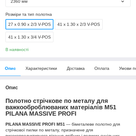
2360 мм
Розміри та тип полотна
27 x 0.90 x 2/3 V-POS
41 x 1.30 x 2/3 V-POS
41 x 1.30 x 3/4 V-POS
В наявності
Опис
Характеристики
Доставка
Оплата
Умови п
Опис
Полотно стрічкове по металу для
важкооброблюваних матеріалів М51
PILANA MASSIVE PROFI
PILANA MASSIVE PROFI М51
— біметалеве полотно для
стрічкової пилки по металу, призначене для
високопродуктивного різання дрібних і великих суцільних