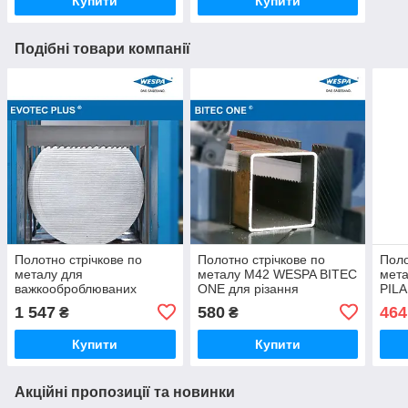
Купити
Купити
Подібні товари компанії
Полотно стрічкове по
Полотно стрічкове по
Поло
металу для
металу M42 WESPA BITEC
мета
важкооброблюваних
ONE для різання
PIL
сталей M51 WESPA
армуючого профілю
1 547
580
464
₴
₴
EVOTEC PLUS
Купити
Купити
Акційні пропозиції та новинки