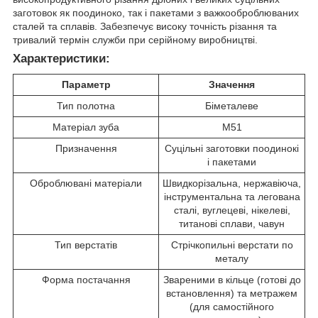
заготовок як поодиноко, так і пакетами з важкооброблюваних
сталей та сплавів. Забезпечує високу точність різання та
тривалий термін служби при серійному виробництві.
Характеристики:
Параметр
Значення
Тип полотна
Біметалеве
Матеріал зуба
M51
Призначення
Суцільні заготовки поодинокі
і пакетами
Оброблювані матеріали
Швидкорізальна, нержавіюча,
інструментальна та легована
сталі, вуглецеві, нікелеві,
титанові сплави, чавун
Тип верстатів
Стрічкопильні верстати по
металу
Форма постачання
Звареними в кільце (готові до
встановлення) та метражем
(для самостійного