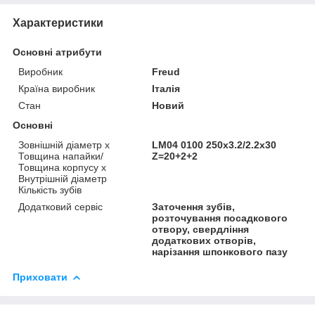
Характеристики
Основні атрибути
Виробник
Freud
Країна виробник
Італія
Стан
Новий
Основні
Зовнішній діаметр х
LM04 0100 250х3.2/2.2х30
Товщина напайки/
Z=20+2+2
Товщина корпусу х
Внутрішній діаметр
Кількість зубів
Додатковий сервіс
Заточення зубів,
розточування посадкового
отвору, свердління
додаткових отворів,
нарізання шпонкового пазу
Приховати