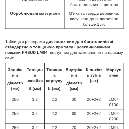
багатопильних верстатах
Оброблювані матеріали
М'яка та тверда деревина,
висушена до вологості не
більше 15%
Таблиця з розмірами
дискових пил для багатопилів зі
стандартною товщиною пропилу і розклинюючими
ножами FREUD LM04
, доступних для замовлення на нашому
сайті:
Зовніш
Товщин
Товщин
Внутріш
Кількіст
Маркув
ній
а
а
ній
ь зубів
ання
напайки
корпусу
(шт)
діаметр
діаметр
(мм)
B (мм)
b (мм)
(мм)
250
3,2
2,2
30
20+2+2
LM04
0100
250
3,2
2,2
60
20+2+2
LM04
0200
250
3,2
2,2
70
20+2+2
LM04