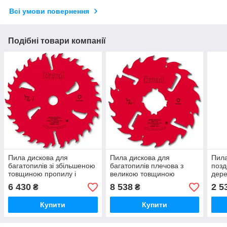
Всі умови повернення
Подібні товари компанії
Пила дискова для
Пила дискова для
Пила
багатопилів зі збільшеною
багатопилів плечова з
позд
товщиною пропилу і
великою товщиною
дере
розклинюючими ножами
пропилу і розклинюючими
пода
6 430
8 538
2 5
₴
₴
для сирої і волокнистої
ножами FREUD LM07
FRE
деревини FREUD LM10
0100
Купити
Купити