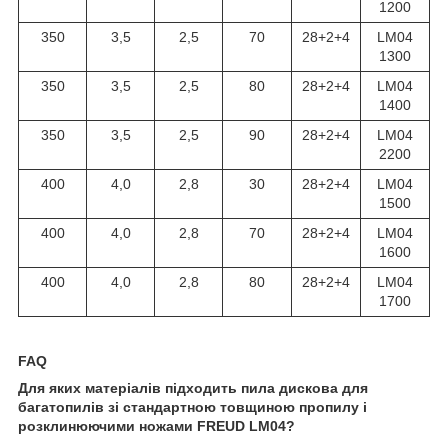
1200
350
3,5
2,5
70
28+2+4
LM04
1300
350
3,5
2,5
80
28+2+4
LM04
1400
350
3,5
2,5
90
28+2+4
LM04
2200
400
4,0
2,8
30
28+2+4
LM04
1500
400
4,0
2,8
70
28+2+4
LM04
1600
400
4,0
2,8
80
28+2+4
LM04
1700
FAQ
Для яких матеріалів підходить пила дискова для
багатопилів зі стандартною товщиною пропилу і
розклинюючими ножами FREUD LM04?