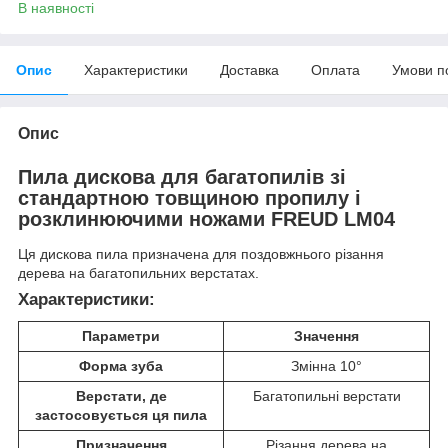
В наявності
Опис
Характеристики
Доставка
Оплата
Умови п
Опис
Пила дискова для багатопилів зі
стандартною товщиною пропилу і
розклинюючими ножами FREUD LM04
Ця дискова пила призначена для поздовжнього різання
дерева на багатопильних верстатах.
Характеристики:
Параметри
Значення
Форма зуба
Змінна 10°
Верстати, де
Багатопильні верстати
застосовується ця пила
Призначення
Різання дерева на