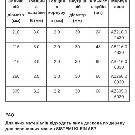
Зовніш
Товщин
Товщин
Внутріш
Кількіст
Маркув
ній
а
а
ній
ь зубів
ання
напайки
корпусу
(шт)
діаметр
діаметр
(мм)
B (мм)
b (мм)
(мм)
216
3.0
2.0
30
24
AB216.0
2430
216
3.0
2.0
30
48
AB216.0
4830
216
3.0
2.0
30
60
AB216.0
6030
260
2.5
1.8
30
60
AB260.0
6030
305
3.2
2.2
30
60
AB305.0
6030
FAQ
Для яких матеріалів підходить пила дискова по дереву
для переносних машин SISTEMI KLEIN AB?