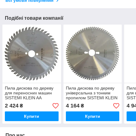
Всі умови повернення
Подібні товари компанії
Пила дискова по дереву
Пила дискова по дереву
Пила
для переносних машин
універсальна з тонким
для 
SISTEMI KLEIN AA
пропилом SISTEMI KLEIN
SIST
CG
2 424
4 164
4 9
₴
₴
Купити
Купити
Про нас