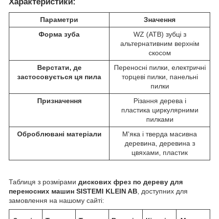
Характеристики:
Параметри
Значення
Форма зуба
WZ (ATB) зубці з
альтернативним верхнім
скосом
Верстати, де
Переносні пилки, електричні
застосовується ця пила
торцеві пилки, панельні
пилки
Призначення
Різання дерева і
пластика циркулярними
пилками
Оброблювані матеріали
М'яка і тверда масивна
деревина, деревина з
цвяхами, пластик
Таблиця з розмірами
дискових фрез
по дереву для
переносних машин SISTEMI KLEIN AB
, доступних для
замовлення на нашому сайті: