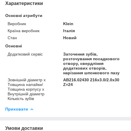
Характеристики
Основні атрибути
Виробник
Klein
Країна виробник
Італія
Стан
Новий
Основні
Додатковий сервіс
Заточення зубів,
розточування посадкового
отвору, свердління
додаткових отворів,
нарізання шпонкового пазу
Зовнішній діаметр х
AB216.02430 216х3.0/2.0х30
Товщина напайки/
Z=24
Товщина корпусу х
Внутрішній діаметр
Кількість зубів
Приховати
Умови доставки