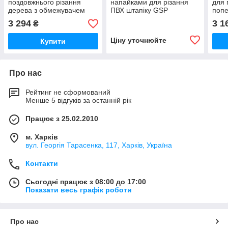
поздовжнього різання
напайками для різання
для 
дерева з обмежувачем
ПВХ штапіку GSP
попе
подачі FREUD LU1C 0100
SIS
3 294
3 1
₴
Ціну уточнюйте
Купити
Про нас
Рейтинг не сформований
Менше 5 відгуків за останній рік
Працює з 25.02.2010
м. Харків
вул. Георгія Тарасенка, 117, Харків, Україна
Контакти
Сьогодні працює з 08:00 до 17:00
Показати весь графік роботи
Про нас