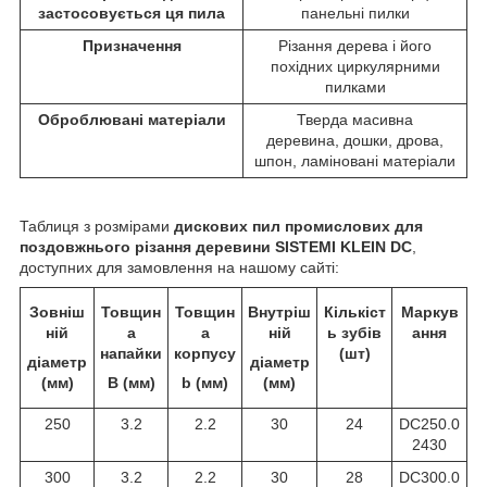
застосовується ця пила
панельні пилки
Призначення
Різання дерева і його
похідних циркулярними
пилками
Оброблювані матеріали
Тверда масивна
деревина, дошки, дрова,
шпон, ламіновані матеріали
Таблиця з розмірами
дискових пил
промислових для
поздовжнього різання деревини SISTEMI KLEIN DC
,
доступних для замовлення на нашому сайті:
Зовніш
Товщин
Товщин
Внутріш
Кількіст
Маркув
ній
а
а
ній
ь зубів
ання
напайки
корпусу
(шт)
діаметр
діаметр
(мм)
B (мм)
b (мм)
(мм)
250
3.2
2.2
30
24
DC250.0
2430
300
3.2
2.2
30
28
DC300.0