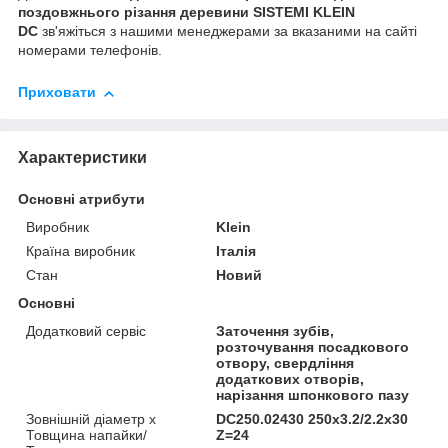
поздовжнього різання деревини SISTEMI KLEIN
DC
зв'яжіться з нашими менеджерами за вказаними на сайті
номерами телефонів.
Приховати
Характеристики
Основні атрибути
Виробник
Klein
Країна виробник
Італія
Стан
Новий
Основні
Додатковий сервіс
Заточення зубів,
розточування посадкового
отвору, свердління
додаткових отворів,
нарізання шпонкового пазу
Зовнішній діаметр х
DC250.02430 250х3.2/2.2х30
Товщина напайки/
Z=24