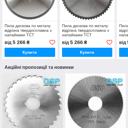
Пила дискова по металу
Пила дискова по металу
Пила
відрізна твердосплавна з
відрізна твердосплавна з
відр
напайками TCT
напайками TCT
нап
KINKELDER KINS’ BLUE
KINKELDER KINS’ RED LT
KIN
5 266
5 266
від
₴
від
₴
від
LMT
PERFORMANCE
ORA
LMT
Купити
Купити
Акційні пропозиції та новинки