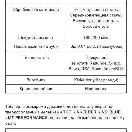
Оброблювані матеріали
Низьковуглецева сталь;
Середньовуглецева сталь;
Високовуглецева сталь;
Борова сталь
Швидкість різання
180–280 м/хв
Навантаження на зуби
Від 0,04 до 0,24 мм/зубець
Тип верстатів
Циркулярні
верстати Rattunde, Sinico,
Bewo, RSA, Soco, Adige/BLM
Виробник
Kinkelder (Нідерланди)
Країна виробник
Нідерланди
Таблиця з розмірами дискових пил по металу відрізних
твердосплавних з напайками TCT
KINKELDER KINS’ BLUE
LMT PERFORMANCE
, доступних для замовлення на нашому
сайті: