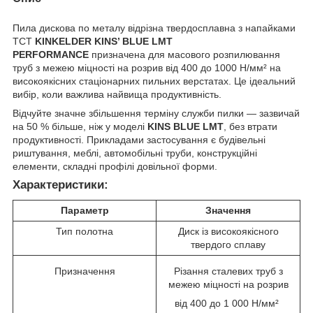
Пила дискова по металу відрізна твердосплавна з напайками
TCT
KINKELDER KINS’ BLUE LMT
PERFORMANCE
призначена для масового розпилювання
труб з межею міцності на розрив від 400 до 1000 Н/мм² на
високоякісних стаціонарних пильних верстатах. Це ідеальний
вибір, коли важлива найвища продуктивність.
Відчуйте значне збільшення терміну служби пилки — зазвичай
на 50 % більше, ніж у моделі
KINS BLUE LMT
, без втрати
продуктивності. Прикладами застосування є будівельні
риштування, меблі, автомобільні труби, конструкційні
елементи, складні профілі довільної форми.
Характеристики:
Параметр
Значення
Тип полотна
Диск із високоякісного
твердого сплаву
Призначення
Різання сталевих труб з
межею міцності на розрив
від 400 до 1 000 Н/мм²