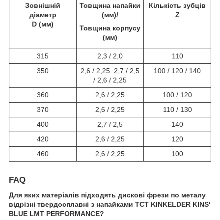
Зовнішній
Товщина напайки
Кількість зубців
діаметр
(мм)/
Z
D (мм)
Товщина корпусу
(мм)
315
2,3 / 2,0
110
350
2,6 / 2,25 2,7 / 2,5
100 / 120 / 140
/ 2,6 / 2,25
360
2,6 / 2,25
100 / 120
370
2,6 / 2,25
110 / 130
400
2,7 / 2,5
140
420
2,6 / 2,25
120
460
2,6 / 2,25
100
FAQ
Для яких матеріалів підходять дискові фрези по металу
відрізні твердосплавні з напайками TCT KINKELDER KINS'
BLUE LMT PERFORMANCE?