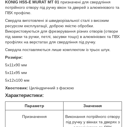
KONIG HSS-E MURAT MT 01
призначені для свердління
потрійного отвору під ручку вікон та дверей з алюмінієвого та
ПВХ профілю.
Свердла виготовлені зі швидкорізальної сталі з високим
ресурсом експлуатації, доброю якістю обробки.
Використовуються для фрезерування різних отворів (отвори
під замки та ручки, петлі, засувки тощо) в алюмінієвих та ПВХ
профілях на верстатах для свердління під ручку.
Свердла поставляються лише комплектом із трьох штук.
Розміри:
5х11х90 мм
5х11х95 мм
5х12х100 мм
Хвостовик:
Циліндричний з фаскою
Характеристики:
Параметр
Значення
Призначення
Виконання потрійного отвору
під ручку у вікнах та дверях з