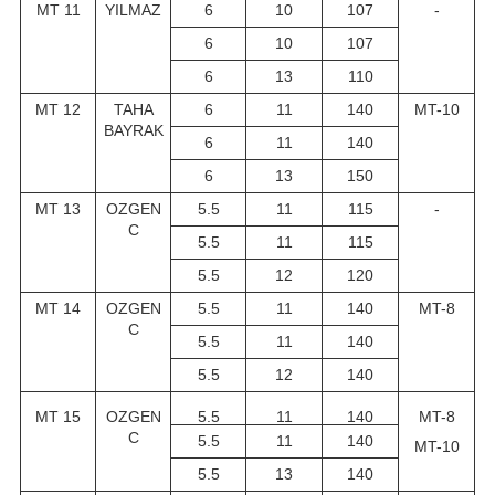
MT 11
YILMAZ
6
10
107
-
6
10
107
6
13
110
MT 12
TAHA
6
11
140
MT-10
BAYRAK
6
11
140
6
13
150
MT 13
OZGEN
5.5
11
115
-
C
5.5
11
115
5.5
12
120
MT 14
OZGEN
5.5
11
140
MT-8
C
5.5
11
140
5.5
12
140
MT 15
OZGEN
5.5
11
140
MT-8
C
5.5
11
140
MT-10
5.5
13
140