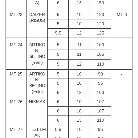
A)
6
13
150
MT 23
DAIZER
5
10
120
MT-8
(RISUS)
5
10
120
5.5
12
125
MT 24
ARTIKO
5
11
100
-
N,
5
11
105
SETINO
(Yeni)
5
12
110
MT 25
ARTIKO
5
10
90
-
N,
5
10
95
SETINO
(Eski)
5
12
100
MT 26
NIKMAK
6
10
107
-
6
10
107
6
13
110
MT 27
TEZELM
5.5
10
96
-
AK