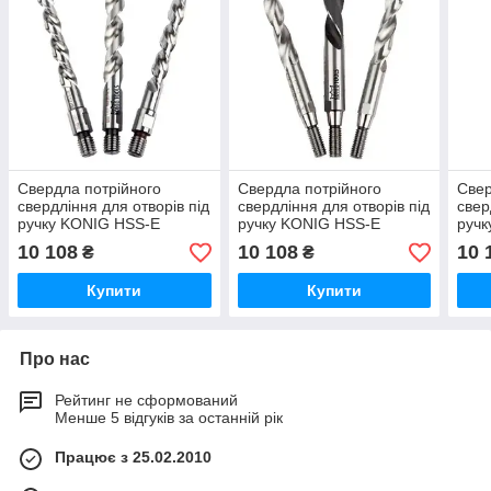
Свердла потрійного
Свердла потрійного
Свер
свердління для отворів під
свердління для отворів під
свер
ручку KONIG HSS-E
ручку KONIG HSS-E
ручк
ELUMATEС MT 05
KABAN MT 09
PEN
10 108
10 108
10 
₴
₴
Купити
Купити
Про нас
Рейтинг не сформований
Менше 5 відгуків за останній рік
Працює з 25.02.2010