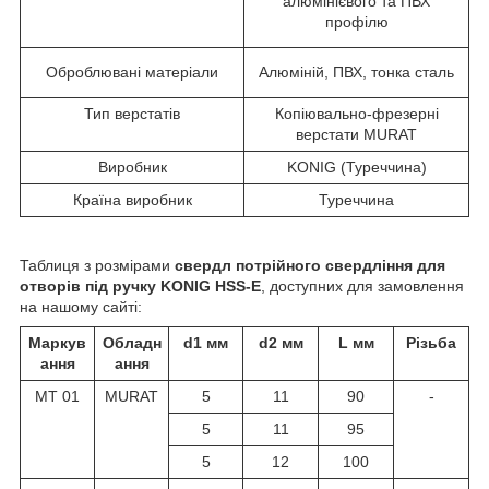
алюмінієвого та ПВХ
профілю
Оброблювані матеріали
Алюміній, ПВХ, тонка сталь
Тип верстатів
Копіювально-фрезерні
верстати MURAT
Виробник
KONIG (Туреччина)
Країна виробник
Туреччина
Таблиця з розмірами
свердл потрійного свердління для
отворів під ручку KONIG HSS-E
, доступних для замовлення
на нашому сайті:
Маркув
Обладн
d
1
мм
d
2
мм
L мм
Різьба
ання
ання
MT 01
MURAT
5
11
90
-
5
11
95
5
12
100