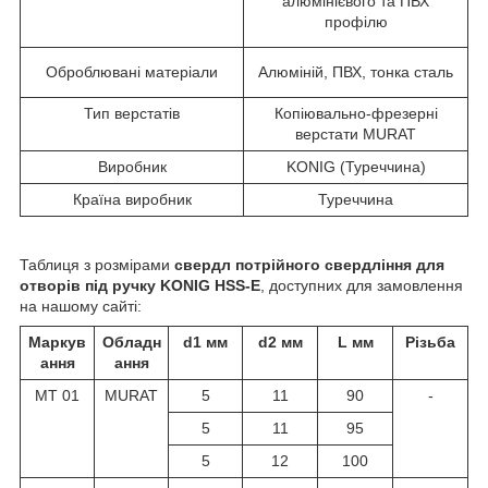
алюмінієвого та ПВХ
профілю
Оброблювані матеріали
Алюміній, ПВХ, тонка сталь
Тип верстатів
Копіювально-фрезерні
верстати MURAT
Виробник
KONIG (Туреччина)
Країна виробник
Туреччина
Таблиця з розмірами
свердл потрійного свердління для
отворів під ручку KONIG HSS-E
, доступних для замовлення
на нашому сайті:
Маркув
Обладн
d
1
мм
d
2
мм
L мм
Різьба
ання
ання
MT 01
MURAT
5
11
90
-
5
11
95
5
12
100