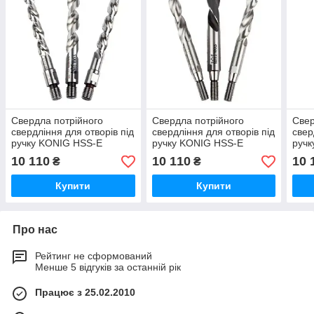
Свердла потрійного
Свердла потрійного
Свер
свердління для отворів під
свердління для отворів під
свер
ручку KONIG HSS-E
ручку KONIG HSS-E
ручк
ELUMATEС MT 05
KABAN MT 09
PEN
10 110
10 110
10 
₴
₴
Купити
Купити
Про нас
Рейтинг не сформований
Менше 5 відгуків за останній рік
Працює з 25.02.2010