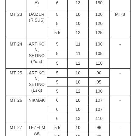
A)
6
13
150
MT 23
DAIZER
5
10
120
MT-8
(RISUS)
5
10
120
5.5
12
125
MT 24
ARTIKO
5
11
100
-
N,
5
11
105
SETINO
(Yeni)
5
12
110
MT 25
ARTIKO
5
10
90
-
N,
5
10
95
SETINO
(Eski)
5
12
100
MT 26
NIKMAK
6
10
107
-
6
10
107
6
13
110
MT 27
TEZELM
5.5
10
96
-
AK