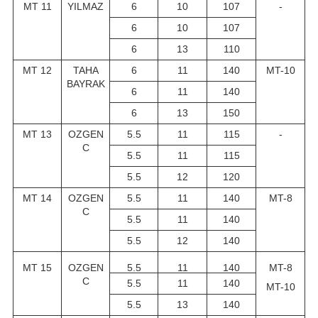
MT 11
YILMAZ
6
10
107
-
6
10
107
6
13
110
MT 12
TAHA
6
11
140
MT-10
BAYRAK
6
11
140
6
13
150
MT 13
OZGEN
5.5
11
115
-
C
5.5
11
115
5.5
12
120
MT 14
OZGEN
5.5
11
140
MT-8
C
5.5
11
140
5.5
12
140
MT 15
OZGEN
5.5
11
140
MT-8
C
5.5
11
140
MT-10
5.5
13
140