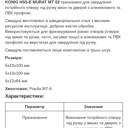
KONIG HSS-E MURAT MT 02
призначені для свердління
потрійного отвору під ручку вікон та дверей з алюмінієвого та
ПВХ профілю.
Свердла виготовлені зі швидкорізальної сталі з високим
ресурсом експлуатації, доброю якістю обробки.
Використовуються для фрезерування різних отворів (отвори
під замки та ручки, петлі, засувки тощо) в алюмінієвих та ПВХ
профілях на верстатах для свердління під ручку.
Свердла поставляються лише комплектом із трьох штук.
Розміри:
5х10х100 мм
5х10х100 мм
6х12х84 мм
Хвостовик:
Різьба MT-6
Характеристики:
Параметр
Значення
Призначення
Виконання потрійного отвору
під ручку у вікнах та дверях з