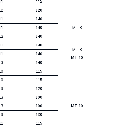
11
115
-
12
120
11
140
11
140
MT-8
12
140
11
140
MT-8
11
140
MT-10
13
140
10
115
10
115
-
13
120
13
100
13
100
MT-10
13
130
11
115