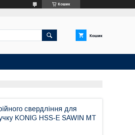
Кошик
Кошик
І
рійного свердління для
 ручку KONIG HSS-E SAWIN MT