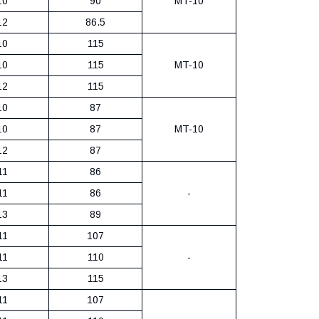
10
90
MT-10
12
86.5
10
115
10
115
MT-10
12
115
10
87
10
87
MT-10
12
87
11
86
11
86
-
13
89
11
107
11
110
-
13
115
11
107