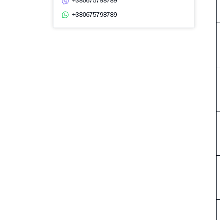
+380675798789
+380675798789