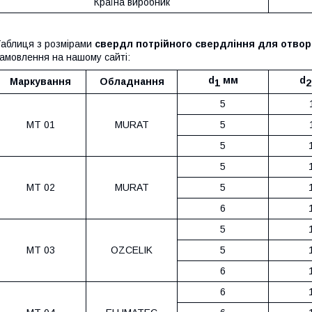
Країна виробник
аблиця з розмірами
свердл потрійного свердління для отвор
амовлення на нашому сайті:
d
мм
d
Маркування
Обладнання
1
2
5
MT 01
MURAT
5
5
5
MT 02
MURAT
5
6
5
MT 03
OZCELIK
5
6
6