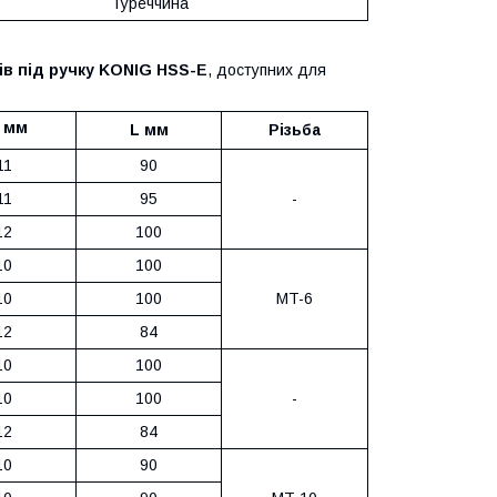
Туреччина
ів під ручку KONIG HSS-E
, доступних для
мм
L мм
Різьба
11
90
11
95
-
12
100
10
100
10
100
MT-6
12
84
10
100
10
100
-
12
84
10
90