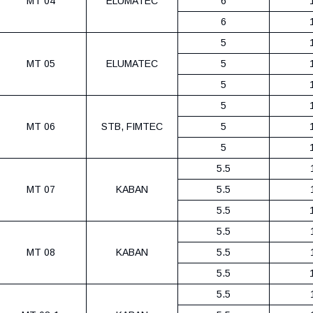
MT 04
ELUMATEС
6
6
5
MT 05
ELUMATEС
5
5
5
MT 06
STB, FIMTEC
5
5
5.5
MT 07
KABAN
5.5
5.5
5.5
MT 08
KABAN
5.5
5.5
5.5