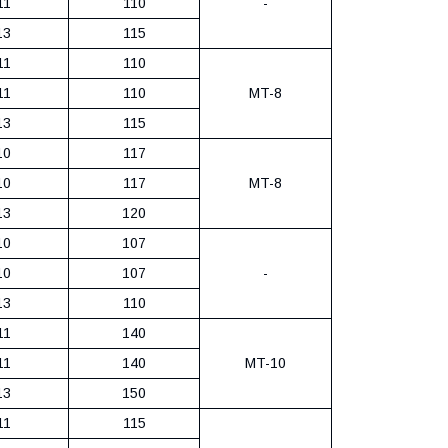
11
110
-
13
115
11
110
11
110
MT-8
13
115
10
117
10
117
MT-8
13
120
10
107
10
107
-
13
110
11
140
11
140
MT-10
13
150
11
115