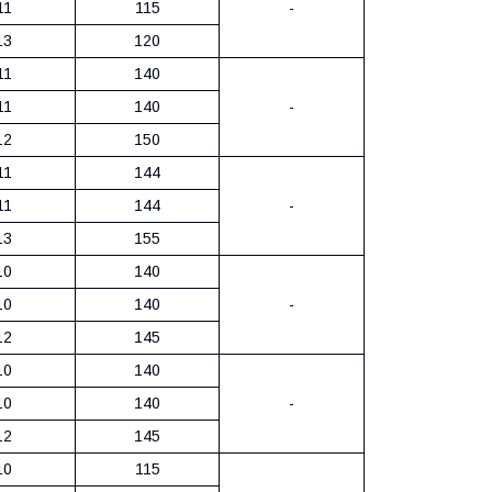
11
115
-
13
120
11
140
11
140
-
12
150
11
144
11
144
-
13
155
10
140
10
140
-
12
145
10
140
10
140
-
12
145
10
115