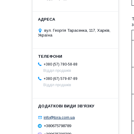
Т
з
вул. Георгія Тарасенка, 117, Харків,
Україна
+380 (57) 780-58-88
Відділ продажів
+380 (67) 579-87-89
Відділ продажів
info@tora.com.ua
+380675798789