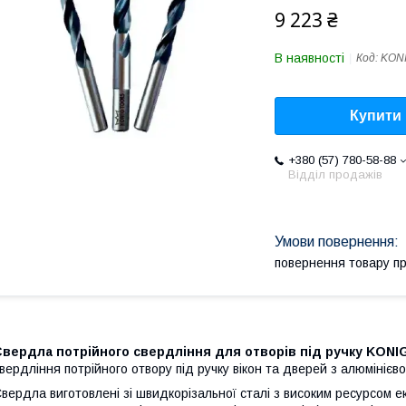
9 223 ₴
В наявності
Код:
KONI
Купити
+380 (57) 780-58-88
Відділ продажів
повернення товару п
Свердла потрійного свердління для отворів під ручку KONI
вердління потрійного отвору під ручку вікон та дверей з алюмінієв
вердла виготовлені зі швидкорізальної сталі з високим ресурсом е