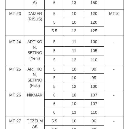
A)
6
13
150
MT 23
DAIZER
5
10
120
MT-8
(RISUS)
5
10
120
5.5
12
125
MT 24
ARTIKO
5
11
100
-
N,
5
11
105
SETINO
(Yeni)
5
12
110
MT 25
ARTIKO
5
10
90
-
N,
5
10
95
SETINO
(Eski)
5
12
100
MT 26
NIKMAK
6
10
107
-
6
10
107
6
13
110
MT 27
TEZELM
5.5
10
96
-
AK