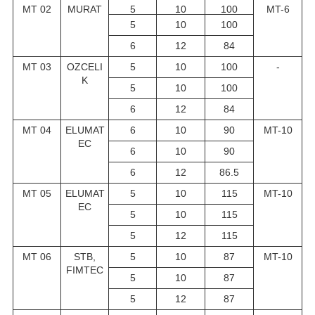
MT 02
MURAT
5
10
100
MT-6
5
10
100
6
12
84
MT 03
OZCELI
5
10
100
-
K
5
10
100
6
12
84
MT 04
ELUMAT
6
10
90
MT-10
EС
6
10
90
6
12
86.5
MT 05
ELUMAT
5
10
115
MT-10
EС
5
10
115
5
12
115
MT 06
STB,
5
10
87
MT-10
FIMTEC
5
10
87
5
12
87