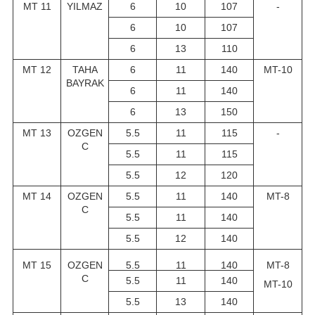
MT 11
YILMAZ
6
10
107
-
6
10
107
6
13
110
MT 12
TAHA
6
11
140
MT-10
BAYRAK
6
11
140
6
13
150
MT 13
OZGEN
5.5
11
115
-
C
5.5
11
115
5.5
12
120
MT 14
OZGEN
5.5
11
140
MT-8
C
5.5
11
140
5.5
12
140
MT 15
OZGEN
5.5
11
140
MT-8
C
5.5
11
140
MT-10
5.5
13
140