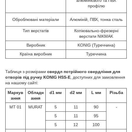
алюмінієвого та ПВХ
профілю
Оброблювані матеріали
Алюміній, ПВХ, тонка сталь
Тип верстатів
Копіювально-фрезерні
верстати NIKMAK
Виробник
KONIG (Туреччина)
Країна виробник
Туреччина
Таблиця з розмірами
свердл потрійного свердління для
отворів під ручку KONIG HSS-E
, доступних для замовлення
на нашому сайті:
Маркув
Обладн
d
1
мм
d
2
мм
L мм
Різьба
ання
ання
MT 01
MURAT
5
11
90
-
5
11
95
5
12
100