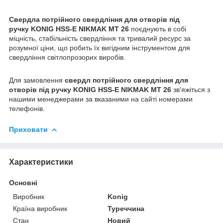
Свердла потрійного свердління для отворів під
ручку KONIG HSS-E NIKMAK MT 26
поєднують в собі
міцність, стабільність свердління та тривалий ресурс за
розумної ціни, що робить їх вигідним інструментом для
свердління світлопрозорих виробів.
Для замовлення
свердл потрійного свердління для
отворів під ручку KONIG HSS-E NIKMAK MT 26
зв'яжіться з
нашими менеджерами за вказаними на сайті номерами
телефонів.
Приховати
Характеристики
Основні
Виробник
Konig
Країна виробник
Туреччина
Стан
Новий