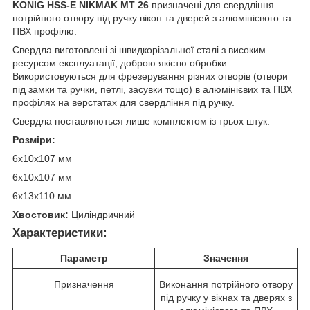
KONIG HSS-E NIKMAK MT 26
призначені для свердління
потрійного отвору під ручку вікон та дверей з алюмінієвого та
ПВХ профілю.
Свердла виготовлені зі швидкорізальної сталі з високим
ресурсом експлуатації, доброю якістю обробки.
Використовуються для фрезерування різних отворів (отвори
під замки та ручки, петлі, засувки тощо) в алюмінієвих та ПВХ
профілях на верстатах для свердління під ручку.
Свердла поставляються лише комплектом із трьох штук.
Розміри:
6х10х107 мм
6х10х107 мм
6х13х110 мм
Хвостовик:
Циліндричний
Характеристики:
Параметр
Значення
Призначення
Виконання потрійного отвору
під ручку у вікнах та дверях з