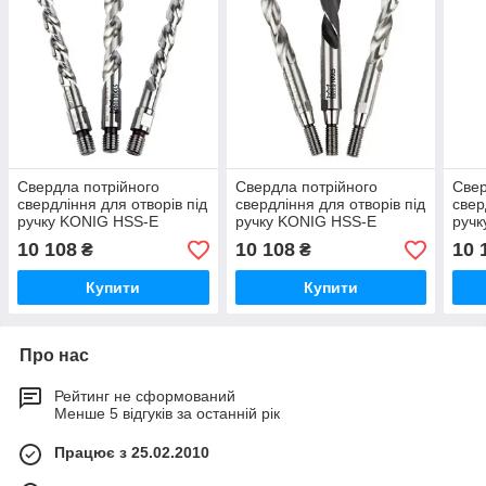
Свердла потрійного
Свердла потрійного
Свер
свердління для отворів під
свердління для отворів під
свер
ручку KONIG HSS-E
ручку KONIG HSS-E
ручк
ELUMATEС MT 05
KABAN MT 09
PEN
10 108
10 108
10 
₴
₴
Купити
Купити
Про нас
Рейтинг не сформований
Менше 5 відгуків за останній рік
Працює з 25.02.2010