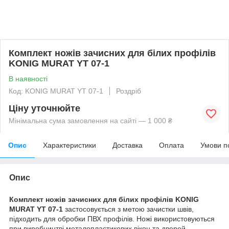
Комплект ножів зачисних для білих профілів
KONIG MURAT YT 07-1
В наявності
Код: KONIG MURAT YT 07-1
Роздріб
Ціну уточнюйте
Мінімальна сума замовлення на сайті — 1 000 ₴
Опис
Характеристики
Доставка
Оплата
Умови п
Опис
Комплект ножів зачисних для білих профілів KONIG
MURAT YT 07-1
застосовується з метою зачистки швів,
підходить для обробки ПВХ профілів. Ножі використовуються
при виробництві металопластикових вікон та дверей.