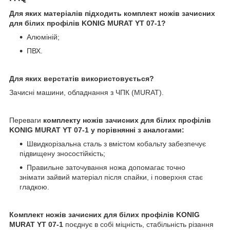
Для яких матеріалів підходить комплект ножів зачисних
для білих профілів KONIG MURAT YT 07-1?
Алюміній;
ПВХ.
Для яких верстатів використовується?
Зачисні машини, обладнання з ЧПК (MURAT).
Переваги
комплекту ножів зачисних для білих профілів
KONIG MURAT YT 07-1 у порівнянні з аналогами:
Швидкорізальна сталь з вмістом кобальту забезпечує
підвищену зносостійкість;
Правильне заточування ножа допомагає точно
знімати зайвий матеріал після спайки, і поверхня стає
гладкою.
Комплект ножів зачисних для білих профілів KONIG
MURAT YT 07-1
поєднує в собі міцність, стабільність різання