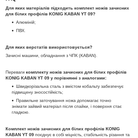
Для яких матеріалів підходить комплект ножів зачисних
для білих профілів KONIG KABAN YT 09?
Алюміній;
ПВХ.
Для яких верстатів використовується?
Зачисні машини, обладнання з ЧПК (KABAN).
Переваги
комплекту ножів зачисних для білих профілів
KONIG KABAN YT 09 у порівнянні з аналогами:
Швидкорізальна сталь з вмістом кобальту забезпечує
підвищену зносостійкість;
Правильне заточування ножа допомагає точно
знімати зайвий матеріал після спайки, і поверхня стає
гладкою.
Комплект ножів зачисних для білих профілів KONIG
KABAN YT 09
поєднує в собі міцність, стабільність різання та