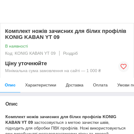
Комплект ножів зачисних для білих профілів
KONIG KABAN YT 09
В наявності
Код: KONIG KABAN YT 09
Роздріб
Ціну уточнюйте
Мінімальна сума замовлення на сайті — 1 000 ₴
Опис
Характеристики
Доставка
Оплата
Умови п
Опис
Комплект ножів зачисних для білих профілів KONIG
KABAN YT 09
застосовується з метою зачистки швів,
підходить для обробки ПВХ профілів. Ножі використовуються
при виробництві металопластикових вікон та дверей.