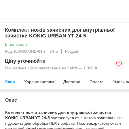
Комплект ножів зачисних для внутрішньої
зачистки KONIG URBAN YT 24-5
В наявності
Код: KONIG URBAN YT 24-5
Роздріб
Ціну уточнюйте
Мінімальна сума замовлення на сайті — 1 000 ₴
Опис
Характеристики
Доставка
Оплата
Умови п
Опис
Комплект ножів зачисних для внутрішньої зачистки
KONIG URBAN YT 24-5
застосовується з метою зачистки швів,
підходить для обробки ПВХ профілів. Ножі використовуються
при виробництві металопластикових вікон та дверей.