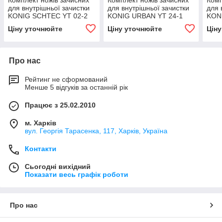
Комплект ножів зачисних
Комплект ножів зачисних
Комп
для внутрішньої зачистки
для внутрішньої зачистки
для 
KONIG SCHTEC YT 02-2
KONIG URBAN YT 24-1
KON
Ціну уточнюйте
Ціну уточнюйте
Цін
Про нас
Рейтинг не сформований
Менше 5 відгуків за останній рік
Працює з 25.02.2010
м. Харків
вул. Георгія Тарасенка, 117, Харків, Україна
Контакти
Сьогодні вихідний
Показати весь графік роботи
Про нас