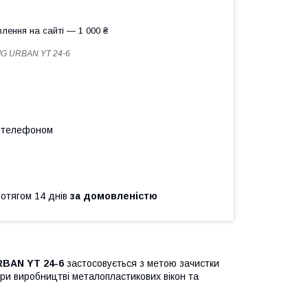
лення на сайті — 1 000 ₴
G URBAN YT 24-6
а телефоном
ротягом 14 днів
за домовленістю
RBAN YT 24-6
застосовується з метою зачистки
при виробництві металопластикових вікон та