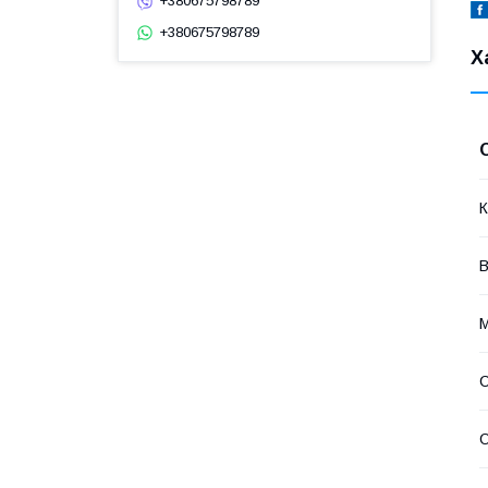
+380675798789
+380675798789
Х
К
В
М
О