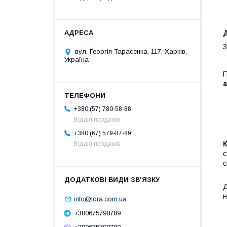
З
вул. Георгія Тарасенка, 117, Харків,
Україна
П
+380 (57) 780-58-88
Відділ продажів
+380 (67) 579-87-89
Відділ продажів
с
с
н
info@tora.com.ua
+380675798789