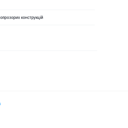
лопрозорих конструкцій
і