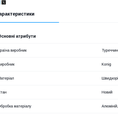
арактеристики
Основні атрибути
раїна виробник
Туреччи
иробник
Konig
атеріал
Швидкорі
Стан
Новий
бробка матеріалу
Алюміній