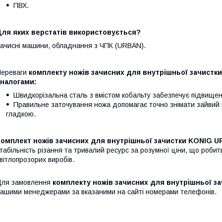
ПВХ.
Для яких верстатів використовується?
ачисні машини, обладнання з ЧПК (URBAN).
ереваги
комплекту ножів зачисних для внутрішньої зачистки
аналогами:
Швидкорізальна сталь з вмістом кобальту забезпечує підвищену
Правильне заточування ножа допомагає точно знімати зайвий ма
гладкою.
Комплект ножів зачисних для внутрішньої зачистки KONIG U
табільність різання та тривалий ресурс за розумної ціни, що роби
вітлопрозорих виробів.
Для замовлення
комплекту ножів зачисних для внутрішньої з
ашими менеджерами за вказаними на сайті номерами телефонів.