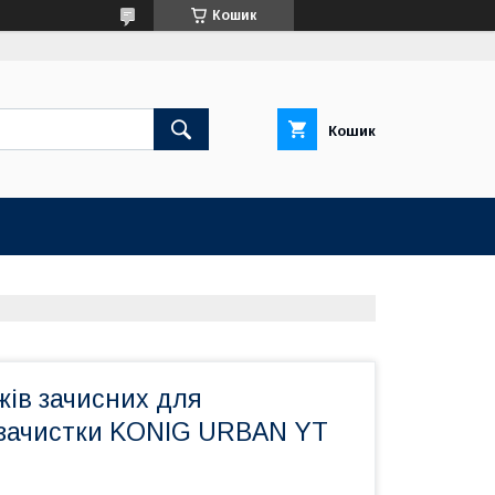
Кошик
Кошик
І
жів зачисних для
 зачистки KONIG URBAN YT