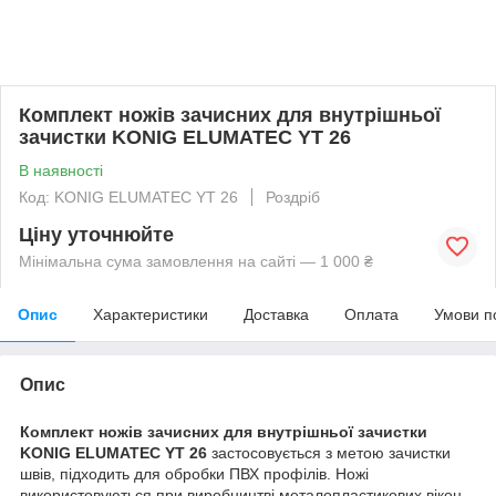
Комплект ножів зачисних для внутрішньої
зачистки KONIG ELUMATEC YT 26
В наявності
Код: KONIG ELUMATEC YT 26
Роздріб
Ціну уточнюйте
Мінімальна сума замовлення на сайті — 1 000 ₴
Опис
Характеристики
Доставка
Оплата
Умови п
Опис
Комплект ножів зачисних для внутрішньої зачистки
KONIG ELUMATEC YT 26
застосовується з метою зачистки
швів, підходить для обробки ПВХ профілів. Ножі
використовуються при виробництві металопластикових вікон