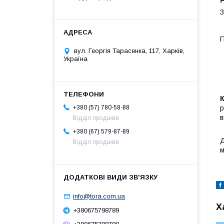
З
П
вул. Георгія Тарасенка, 117, Харків,
Україна
р
+380 (57) 780-58-88
в
Відділ продажів
+380 (67) 579-87-89
Відділ продажів
м
info@tora.com.ua
Х
+380675798789