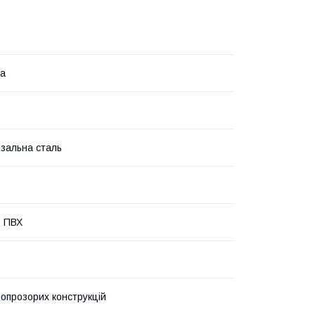
на
зальна сталь
, ПВХ
лопрозорих конструкцій