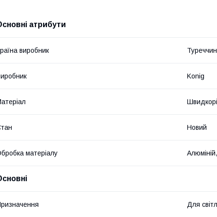
Основні атрибути
раїна виробник
Туреччи
иробник
Konig
атеріал
Швидкорі
Стан
Новий
бробка матеріалу
Алюміній
Основні
ризначення
Для світ