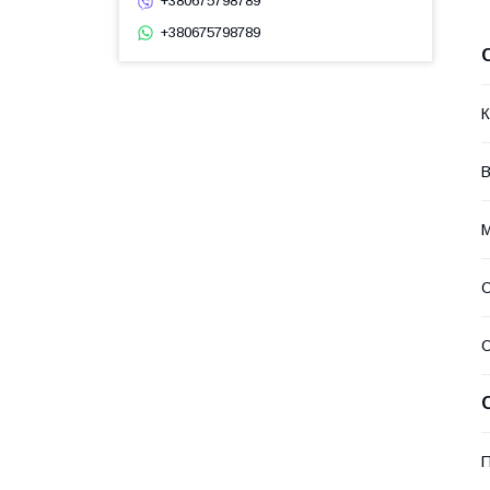
+380675798789
+380675798789
К
В
М
О
П