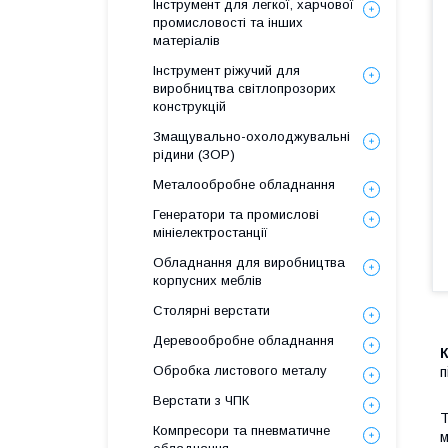
Інструмент для легкої, харчової
промисловості та інших
матеріалів
Інструмент ріжучий для
виробництва світлопрозорих
конструкцій
Змащувально-охолоджувальні
рідини (ЗОР)
Металообробне обладнання
Генератори та промислові
мініелектростанції
Обладнання для виробництва
корпусних меблів
Столярні верстати
Деревообробне обладнання
Обробка листового металу
п
Верстати з ЧПК
Т
Компресори та пневматичне
м