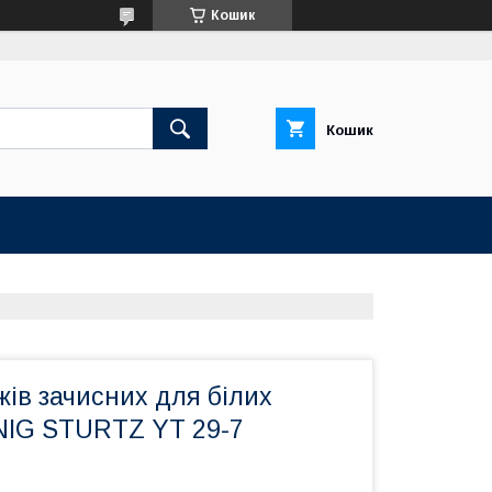
Кошик
Кошик
І
ів зачисних для білих
NIG STURTZ YT 29-7