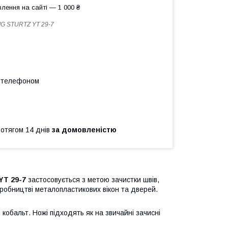
лення на сайті — 1 000 ₴
G STURTZ YT 29-7
а телефоном
ротягом 14 днів
за домовленістю
YT 29-7
застосовується з метою зачистки швів,
робництві металопластикових вікон та дверей.
 кобальт. Ножі підходять як на звичайні зачисні