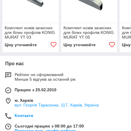
Комплект ножів зачисних
Комплект ножів зачисних
Комп
для білих профілів KONIG
для білих профілів KONIG
для 
MURAT YT 03
MURAT YT 05
MUR
Ціну уточнюйте
Ціну уточнюйте
Цін
Про нас
Рейтинг не сформований
Менше 5 відгуків за останній рік
Працює з 25.02.2010
м. Харків
вул. Георгія Тарасенка, 117, Харків, Україна
Контакти
Сьогодні працює з 08:00 до 17:00
Показати весь графік роботи