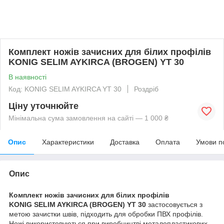
Комплект ножів зачисних для білих профілів
KONIG SELIM AYKIRCA (BROGEN) YT 30
В наявності
Код: KONIG SELIM AYKIRCA YT 30
Роздріб
Ціну уточнюйте
Мінімальна сума замовлення на сайті — 1 000 ₴
Опис
Характеристики
Доставка
Оплата
Умови п
Опис
Комплект ножів зачисних для білих профілів
KONIG SELIM AYKIRCA (BROGEN) YT 30
застосовується з
метою зачистки швів, підходить для обробки ПВХ профілів.
Ножі використовуються при виробництві металопластикових