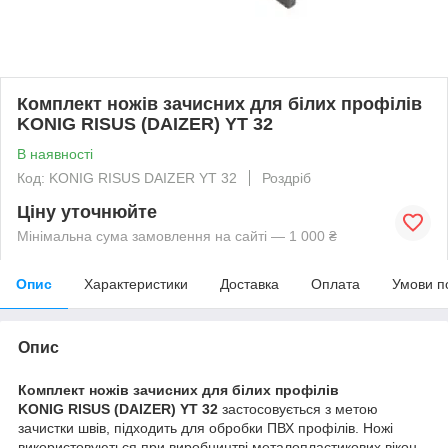
Комплект ножів зачисних для білих профілів
KONIG RISUS (DAIZER) YT 32
В наявності
Код: KONIG RISUS DAIZER YT 32
Роздріб
Ціну уточнюйте
Мінімальна сума замовлення на сайті — 1 000 ₴
Опис
Характеристики
Доставка
Оплата
Умови п
Опис
Комплект ножів зачисних для білих профілів
KONIG RISUS (DAIZER) YT 32
застосовується з метою
зачистки швів, підходить для обробки ПВХ профілів. Ножі
використовуються при виробництві металопластикових вікон