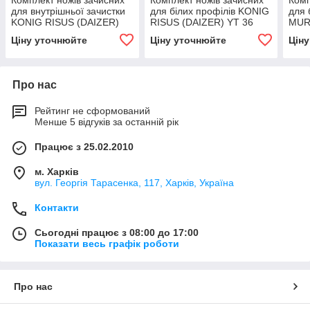
Комплект ножів зачисних
Комплект ножів зачисних
Комп
для внутрішньої зачистки
для білих профілів KONIG
для 
KONIG RISUS (DAIZER)
RISUS (DAIZER) YT 36
MUR
YT 34
Ціну уточнюйте
Ціну уточнюйте
Цін
Про нас
Рейтинг не сформований
Менше 5 відгуків за останній рік
Працює з 25.02.2010
м. Харків
вул. Георгія Тарасенка, 117, Харків, Україна
Контакти
Сьогодні працює з 08:00 до 17:00
Показати весь графік роботи
Про нас