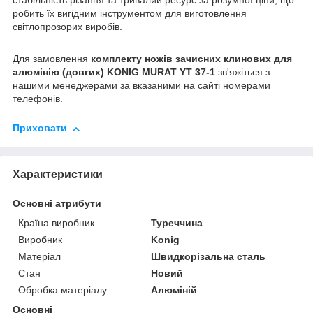
стабільність різання та тривалий ресурс за розумної ціни, що
робить їх вигідним інструментом для виготовлення
світлопрозорих виробів.
Для замовлення
комплекту ножів зачисних клинових для
алюмінію (довгих) KONIG MURAT YT 37-1
зв'яжіться з
нашими менеджерами за вказаними на сайті номерами
телефонів.
Приховати
Характеристики
Основні атрибути
Країна виробник
Туреччина
Виробник
Konig
Матеріал
Швидкорізальна сталь
Стан
Новий
Обробка матеріалу
Алюміній
Основні