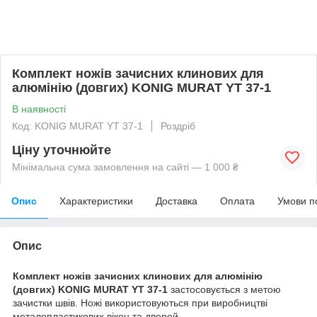
Комплект ножів зачисних клинових для
алюмінію (довгих) KONIG MURAT YT 37-1
В наявності
Код: KONIG MURAT YT 37-1
Роздріб
Ціну уточнюйте
Мінімальна сума замовлення на сайті — 1 000 ₴
Опис
Характеристики
Доставка
Оплата
Умови п
Опис
Комплект ножів зачисних клинових для алюмінію
(довгих) KONIG MURAT YT 37-1
застосовується з метою
зачистки швів. Ножі використовуються при виробництві
металопластикових вікон та дверей.