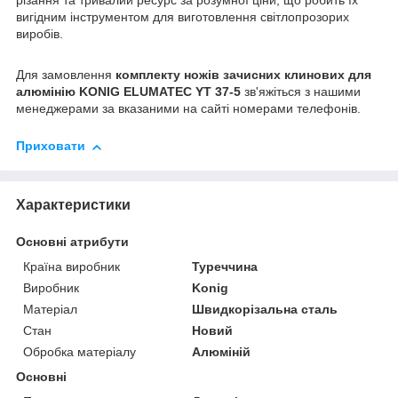
різання та тривалий ресурс за розумної ціни, що робить їх
вигідним інструментом для виготовлення світлопрозорих
виробів.
Для замовлення
комплекту ножів зачисних клинових для
алюмінію KONIG ELUMATEC YT 37-5
зв'яжіться з нашими
менеджерами за вказаними на сайті номерами телефонів.
Приховати
Характеристики
Основні атрибути
Країна виробник
Туреччина
Виробник
Konig
Матеріал
Швидкорізальна сталь
Стан
Новий
Обробка матеріалу
Алюміній
Основні