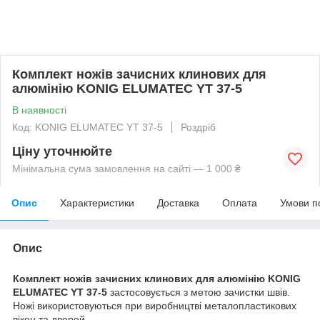
Комплект ножів зачисних клинових для
алюмінію KONIG ELUMATEC YT 37-5
В наявності
Код: KONIG ELUMATEC YT 37-5
Роздріб
Ціну уточнюйте
Мінімальна сума замовлення на сайті — 1 000 ₴
Опис
Характеристики
Доставка
Оплата
Умови п
Опис
Комплект ножів зачисних клинових для алюмінію KONIG
ELUMATEC YT 37-5
застосовується з метою зачистки швів.
Ножі використовуються при виробництві металопластикових
вікон та дверей.