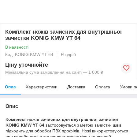
Комплект ножів зачисних для внутрішньої
зачистки KONIG KMW YT 64
В наявності
Код: KONIG KMW YT 64
Роздріб
Ціну уточнюйте
Мінімальна сума замовлення на сайті — 1 000 ₴
Опис
Характеристики
Доставка
Оплата
Умови п
Опис
Комплект ножів зачисних для внутрішньої зачистки
KONIG KMW YT 64
застосовується з метою зачистки швів,
підходить для обробки ПВХ профілів. Ножі використовуються
при виробництві металопластикових вікон та дверей.