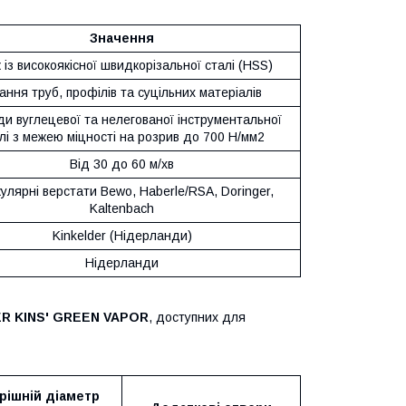
Значення
 із високоякісної швидкорізальної сталі (HSS)
зання труб, профілів та суцільних матеріалів
ди вуглецевої та нелегованої інструментальної
лі з межею міцності на розрив до 700 Н/мм2
Від 30 до 60 м/хв
улярні верстати Bewo, Haberle/RSA, Doringer,
Kaltenbach
Kinkelder (Нідерланди)
Нідерланди
R KINS' GREEN VAPOR
, доступних для
рішній діаметр