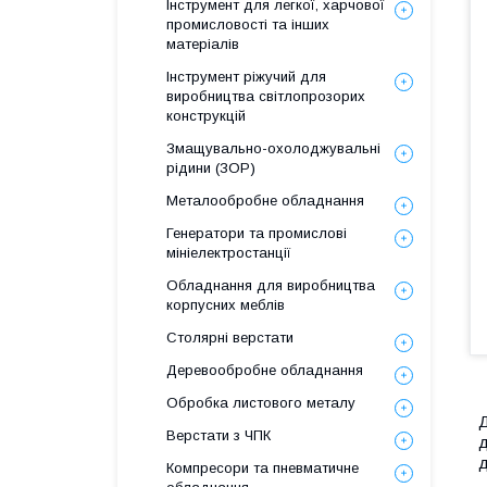
Інструмент для легкої, харчової
промисловості та інших
матеріалів
Інструмент ріжучий для
виробництва світлопрозорих
конструкцій
Змащувально-охолоджувальні
рідини (ЗОР)
Металообробне обладнання
Генератори та промислові
мініелектростанції
Обладнання для виробництва
корпусних меблів
Столярні верстати
Деревообробне обладнання
Обробка листового металу
Д
Верстати з ЧПК
д
д
Компресори та пневматичне