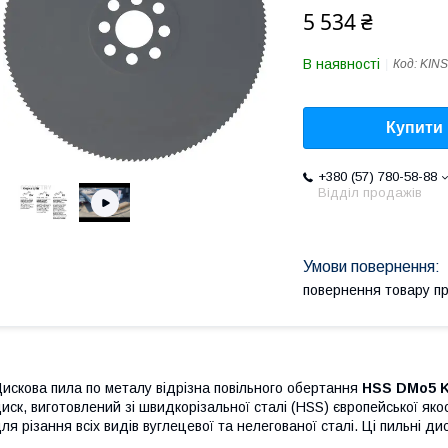
5 534 ₴
В наявності
Код:
KINS
Купити
+380 (57) 780-58-88
Відділ продажів
повернення товару п
искова пила по металу відрізна повільного обертання
HSS DMo5 
иск, виготовлений зі швидкорізальної сталі (HSS) європейської я
ля різання всіх видів вуглецевої та нелегованої сталі. Ці пильні д