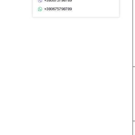
+380675798789
+380675798789