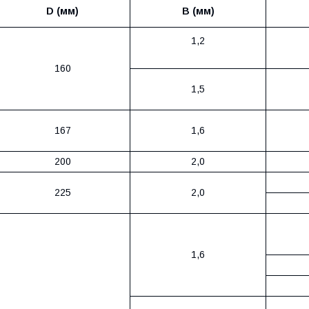
D (мм)
B (мм)
1,2
160
1,5
167
1,6
200
2,0
225
2,0
1,6