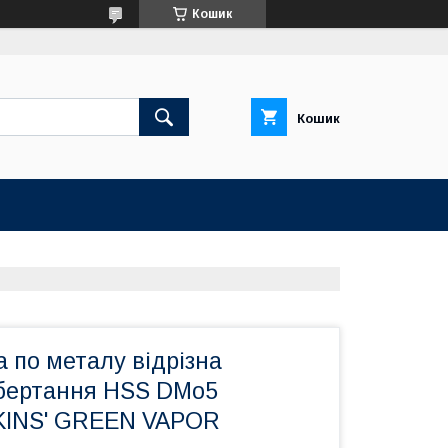
Кошик
Кошик
І
 по металу відрізна
обертання HSS DMo5
KINS' GREEN VAPOR