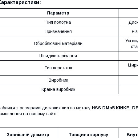
Характеристики:
Параметр
Тип полотна
Диск
Призначення
Рі
Усі ви
Оброблювані матеріали
ста
Швидкість різання
Цирк
Тип верстатів
Виробник
Країна виробник
аблиця з розмірами дискових пил по металу
HSS DMo5 KINKELDE
амовлення на нашому сайті:
Зовнішній діаметр
Товщина корпусу
Внут