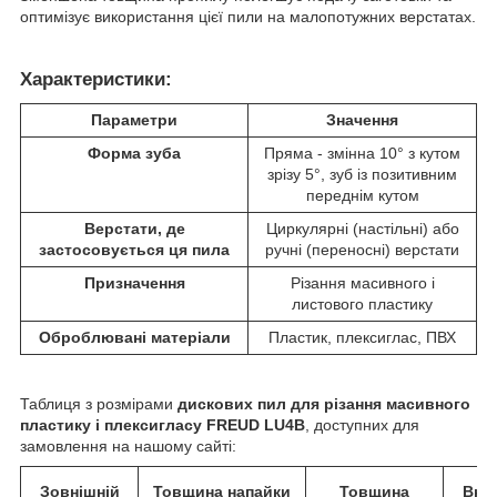
оптимізує використання цієї пили на малопотужних верстатах.
Характеристики:
Параметри
Значення
Форма зуба
Пряма - змінна 10° з кутом
зрізу 5°, зуб із позитивним
переднім кутом
Верстати, де
Циркулярні (настільні) або
застосовується ця пила
ручні (переносні) верстати
Призначення
Різання масивного і
листового пластику
Оброблювані матеріали
Пластик, плексиглас, ПВХ
Таблиця з розмірами
дискових пил для різання масивного
пластику і плексигласу FREUD LU4B
, доступних для
замовлення на нашому сайті:
Зовнішній
Товщина напайки
Товщина
Вну