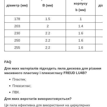
корпусу
діаметр (мм)
B (мм)
діам
b (мм)
178
1.5
1
203
2
1.4
230
2.2
1.6
250
2.2
1.6
255
2.2
1.6
FAQ
Для яких матеріалів підходить пила дискова для різання
масивного пластику і плексигласу FREUD LU4B?
Пластик;
Плексиглас;
ПВХ.
Для яких верстатів використовується?
Ця пила ефективна для використання на циркулярних