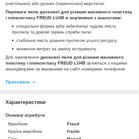
(настільних) або ручних (переносних) верстатах.
Переваги пили дискової для різання масивного пластику
і плексигласу FREUD LU4B в порівнянні з аналогами:
спеціальна форма зуба забезпечує чудову якість
пропилу та довгий термін служби пили;
стабільна якість різання протягом усього ресурсу;
зниження витрат на заміну інструменту.
Для замовлення
дискової пили для різання масивного
пластику і плексигласу FREUD LU4B
зв'яжіться з нашими
менеджерами за вказаними на сайті номерами телефонів.
Приховати
Характеристики
Основні атрибути
Виробник
Freud
Країна виробник
Італія
Стан
Новий