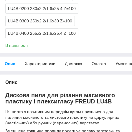
LU4B 0200 230х2.2/1.6х25.4 Z=100
LU4B 0300 250х2.2/1.6х30 Z=100
LU4B 0400 255х2.2/1.6х25.4 Z=100
В наявності
Опис
Характеристики
Доставка
Оплата
Умови п
Опис
Дискова пила для різання масивного
пластику і плексигласу FREUD LU4B
Ця пилка з позитивним переднім кутом призначена для
пиляння масивного та листового пластику на циркулярних
(настільних) або ручних (переносних) верстатах.
Зменшена товщина пропилу полегшує подачу заготовки та