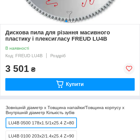
Дискова пила для різання масивного
пластику і плексигласу FREUD LU4B
В наявності
Код: FREUD LU4B
Роздріб
3 501
₴
Купити
Зовнішній діаметр х Товщина напайки/Товщина корпусу х
Внутрішній діаметр Кількість зубів
LU4B 0500 178х1.5/1х25.4 Z=80
LU4B 0100 203х2/1.4х25.4 Z=90