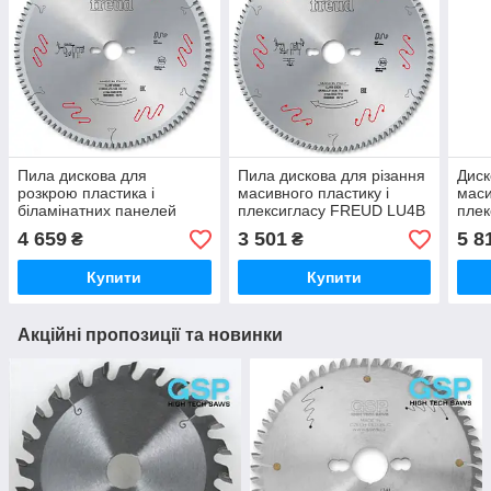
Пила дискова для
Пила дискова для різання
Диск
розкрою пластика і
масивного пластику і
маси
біламінатних панелей
плексигласу FREUD LU4B
пле
FREUD LU3F
4 659
3 501
5 8
₴
₴
Купити
Купити
Акційні пропозиції та новинки