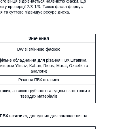
ого вінця відрізняється наявністю фаски, що
и у пропорції 2/3-1/3. Також фаска формує
ня та суттєво підвищує ресурс диска.
Значення
BW зі змінною фаскою
ільне обладнання для різання ПВХ штапика
икорізи Yilmaz, Kaban, Risus, Murat, Ozcelik та
аналоги)
Різання ПВХ штапика
апик, а також трубчасті та суцільні заготовки з
твердих матеріалів
 ПВХ штапика
, доступних для замовлення на