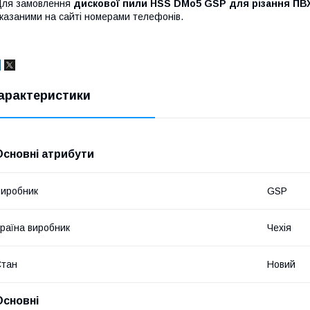
Для замовлення
дискової пили HSS DMo5 GSP для різання ПВ
казаними на сайті номерами телефонів.
арактеристики
Основні атрибути
иробник
GSP
раїна виробник
Чехія
Стан
Новий
Основні