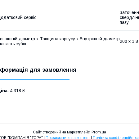
Заточенн
одатковий сервіс
свердлін
пазу
овнішній діаметр х Товщина корпусу х Внутрішній діаметр
200 х 1.
ількість зубів
нформація для замовлення
іна:
4 318 ₴
Сайт створений на маркетплейсі
Prom.ua
ТОВ "КОМПАНІЯ "ТОРА" |
Поскаржитися на контент
|
Політика конфіденційност