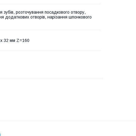
я зубів, розточування посадкового отвору,
ня додаткових отворів, нарізання шпонкового
8 х 32 мм Z=160
і