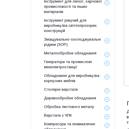
Інструмент для легкої, харчової
промисловості та інших
матеріалів
Інструмент ріжучий для
виробництва світлопрозорих
конструкцій
Змащувально-охолоджувальні
рідини (ЗОР)
Металообробне обладнання
Генератори та промислові
мініелектростанції
Обладнання для виробництва
корпусних меблів
Столярні верстати
Деревообробне обладнання
Обробка листового металу
Д
Верстати з ЧПК
в
т
Компресори та пневматичне