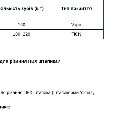
Кількість зубів (шт)
Тип покриття
160
Vapo
180, 220
TiCN
P для різання ПВХ штапика?
я різання ПВХ штапика (штапикорізи Yilmaz,
ика: