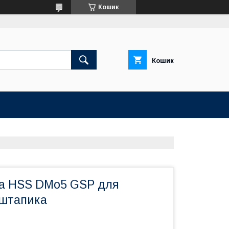
Кошик
Кошик
І
а HSS DMo5 GSP для
 штапика