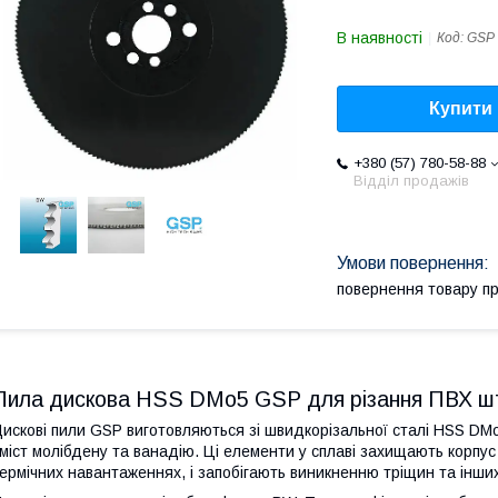
В наявності
Код:
GSP
Купити
+380 (57) 780-58-88
Відділ продажів
повернення товару п
Пила дискова HSS DMo5 GSP для різання ПВХ ш
искові пили GSP виготовляються зі швидкорізальної сталі HSS DMo
міст молібдену та ванадію. Ці елементи у сплаві захищають корпус
ермічних навантаженнях, і запобігають виникненню тріщин та інши