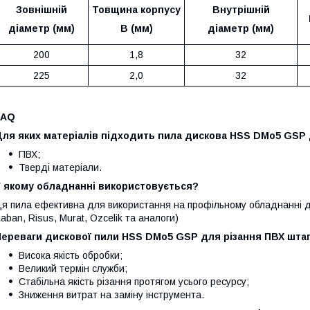
Зовнішній
Товщина корпусу
Внутрішній
діаметр (мм)
В (мм)
діаметр (мм)
200
1,8
32
225
2,0
32
FAQ
Для яких матеріалів підходить пила дискова HSS DMo5 GS
ПВХ;
Тверді матеріали.
У якому обладнанні використовується?
я пила ефективна для використання на профільному обладнанні дл
aban, Risus, Murat, Ozcelik та аналоги)
Переваги дискової пили HSS DMo5 GSP для різання ПВХ штап
Висока якість обробки;
Великий термін служби;
Стабільна якість різання протягом усього ресурсу;
Зниження витрат на заміну інструмента.