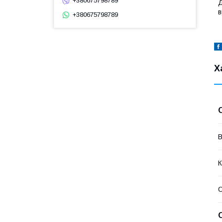
+380675798789
в
+380675798789
Х
В
К