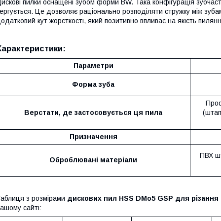
искові пилки оснащені зубом форми BW. Така конфігурація зубчаст
ергується. Це дозволяє раціонально розподіляти стружку між зубам
одатковий кут жорсткості, який позитивно впливає на якість пилян
Характеристики:
Параметри
Форма зуба
Проф
Верстати, де застосовується ця пила
(штап
Призначення
ПВХ шт
Оброблювані матеріали
аблиця з розмірами
дискових пил HSS DMo5 GSP для різання
ашому сайті: