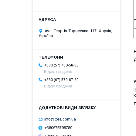
вул. Георгія Тарасенка, 117, Харків,
Україна
+380 (57) 780-58-88
Відділ продажів
+380 (67) 579-87-89
Відділ продажів
Ц
K
info@tora.com.ua
+380675798789