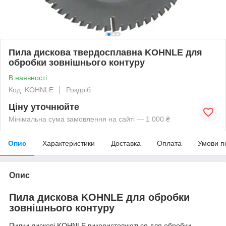
Пила дискова твердосплавна KOHNLE для
обробки зовнішнього контуру
В наявності
Код: KOHNLE
Роздріб
Ціну уточнюйте
Мінімальна сума замовлення на сайті — 1 000 ₴
Опис
Характеристики
Доставка
Оплата
Умови п
Опис
Пила дискова KOHNLE для обробки
зовнішнього контуру
Пилки дискові KOHNLE використовуються для обробки