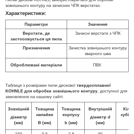
зовнішнього контуру на зачисних ЧПК верстатах.
Характеристики:
Параметри
Значення
Верстати, де
Зачисні верстати з ЧПК
застосовується ця пила
Призначення
Зачистка зовнішнього контуру
зварного шва
Оброблювані матеріали
ПВХ
Таблиця з розмірами пили дискової
твердосплавної
KOHNLE для обробки зовнішнього контуру
, доступної для
замовлення на нашому сайті:
Зовнішній
Товщина
Товщина
Внутрішній
Кіль
напайки
корпусу
зубів 
діаметр
діаметр d
(мм)
B (мм)
b (мм)
(мм)