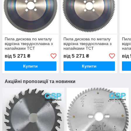
Пила дискова по металу
Пила дискова по металу
Пила
відрізна твердосплавна з
відрізна твердосплавна з
відр
напайками TCT
напайками TCT
нап
KINKELDER KINS'
KINKELDER KINS'
KIN
5 271
5 271
від
₴
від
₴
від
ORANGE SCARFMASTER
ORANGE SPEEDMASTER
ORA
LMT
HT
Купити
Купити
Акційні пропозиції та новинки