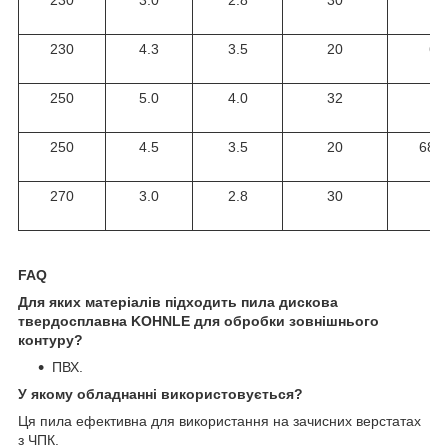
230
3.0
2.8
30
6
230
4.3
3.5
20
60
250
5.0
4.0
32
3
250
4.5
3.5
20
68+
270
3.0
2.8
30
7
FAQ
Для яких матеріалів підходить пила дискова
твердосплавна KOHNLE для обробки зовнішнього
контуру?
ПВХ.
У якому обладнанні використовується?
Ця пила ефективна для використання на зачисних верстатах
з ЧПК.