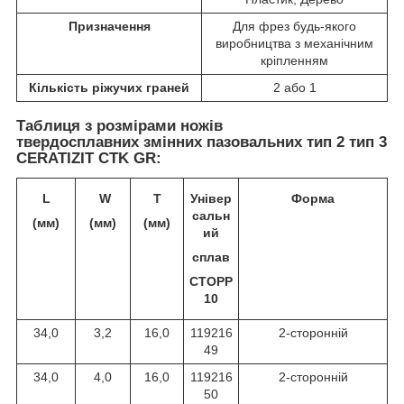
Призначення
Для фрез будь-якого
виробництва з механічним
кріпленням
Кількість ріжучих граней
2 або 1
Таблиця з розмірами
ножів
твердосплавних змінних пазовальних тип 2 тип 3
CERATIZIT CTK GR:
L
W
T
Універ
Форма
сальн
(мм)
(мм)
(мм)
ий
сплав
CTOPP
10
34,0
3,2
16,0
119216
2-сторонній
49
34,0
4,0
16,0
119216
2-сторонній
50