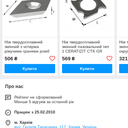
Ніж твердосплавний
Ніж твердосплавний
Ніж 
змінний з чотирма
змінний пазовальний тип
змін
ріжучими гранями ромб
1 CERATIZIT CTK GR
окру
CERATIZIT CTK SC RHO
CTK
506
569
321
₴
₴
Купити
Купити
Про нас
Рейтинг не сформований
Менше 5 відгуків за останній рік
Працює з 25.02.2010
м. Харків
вул. Георгія Тарасенка, 117, Харків, Україна