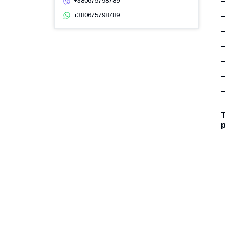
+380675798789
+380675798789