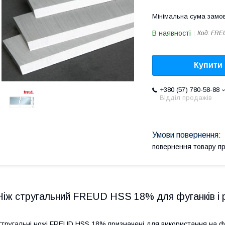
Мінімальна сума замов
В наявності
Код:
FRE
Купити
+380 (57) 780-58-88
Відділ продажів
повернення товару п
Ніж стругальний FREUD HSS 18% для фуганків і 
тругальні ножі FREUD HSS 18% призначені для використання на ф