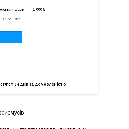
лення на сайті — 1 000 ₴
UD HSS 18%
ротягом 14 днів
за домовленістю
рейсмусів
резах, фугувальних та рейсмусних верстатах.