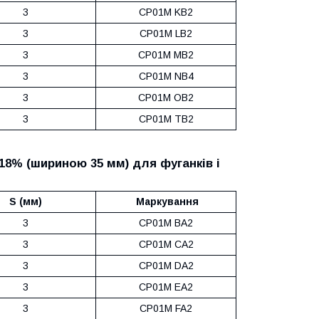
3
CP01M KB2
3
CP01M LB2
3
CP01M MB2
3
CP01M NB4
3
CP01M OB2
3
CP01M TB2
18% (шириною 35 мм) для фуганків і
S (мм)
Маркування
3
CP01M BA2
3
CP01M CA2
3
CP01M DA2
3
CP01M EA2
3
CP01M FA2