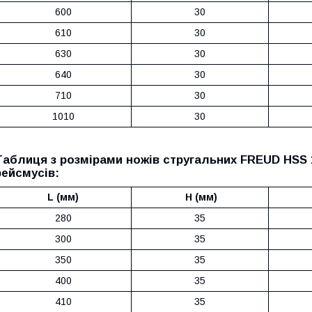
600
30
610
30
630
30
640
30
710
30
1010
30
Таблиця з розмірами ножів стругальних FREUD HSS 
рейсмусів:
L (мм)
H (мм)
280
35
300
35
350
35
400
35
410
35