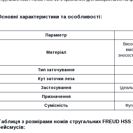
Основні характеристики та особливості:
Параметр
Висо
вмі
Матеріал
зносост
Тип заточування
Кут заточки леза
Застосування
Ідеаль
Призначення
Сумісність
Фуг
Таблиця з розмірами ножів стругальних FREUD HSS 
рейсмусів: