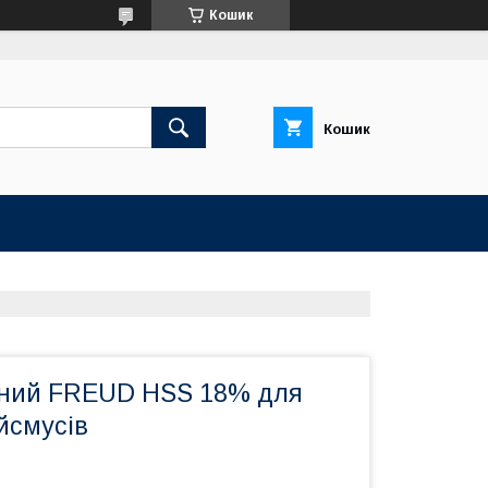
Кошик
Кошик
І
ьний FREUD HSS 18% для
ейсмусів