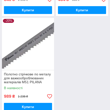
Купити
Купити
–20%
Полотно стрічкове по металу
для важкооброблюваних
матеріалів М51 PILANA
MASSIVE PROFI
В наявності
989
₴
1 236 ₴
Купити